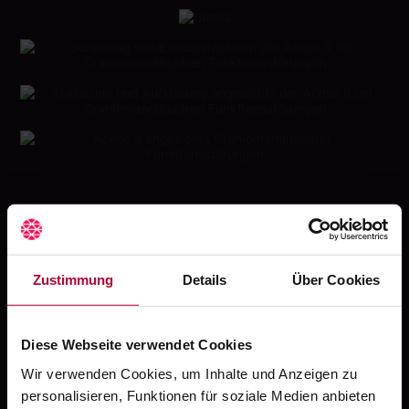
Fortbildungen auf CROCODILE
von
Zustimmung
Details
Über Cookies
Hier finden Sie die passende Fortbildung
Mehr zum Thema...
Diese Webseite verwendet Cookies
Anamnese
Wir verwenden Cookies, um Inhalte und Anzeigen zu
Craniomandibuläre
personalisieren, Funktionen für soziale Medien anbieten