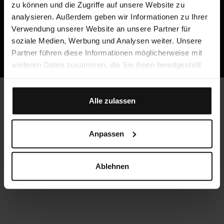
Dysfunktion (CMD)
zu können und die Zugriffe auf unsere Website zu
analysieren. Außerdem geben wir Informationen zu Ihrer
Psychosomatik
Verwendung unserer Website an unsere Partner für
Bruxismus
soziale Medien, Werbung und Analysen weiter. Unsere
Partner führen diese Informationen möglicherweise mit
...finden Sie so nur hier!
weiteren Daten zusammen, die Sie ihnen bereitgestellt
haben oder die sie im Rahmen Ihrer Nutzung der Dienste
gesammelt haben.
Alle zulassen
Anpassen
Ablehnen