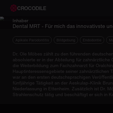
Dr. Ole Möbe
CROCODILE
Inhaber
Dental MRT - Für mich das innovativste u
Apikale Parodontitis
Bildgebung
Endodontie
Ma
Dr. Ole Möbes zählt zu den führenden deutschen
absolvierte er in der Abteilung für zahnärztlich
die Weiterbildung zum Fachzahnarzt für Oralchir
Hauptinteressensgebiete seiner zahnärztlichen T
war an den ersten deutschsprachigen Veröﬀentli
fünfjährige Tätigkeit an der Aeskulap-Klinik Bru
Niederlassung in Ettenheim. Zusätzlich ist Dr. 
Strahlenschutz tätig und beschäftigt er sich in 