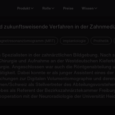
s
Produkt
Rolle
Preise
Wissen
nd zukunftsweisende Verfahren in der Zahnmedi
gnetresonanztomogramm (MRT)
Implantologie
Prothetik
 Spezialisten in der zahnärztlichen Bildgebung. Nach 
e Chirurgie und Aufnahme an der Westdeutschen Kieferkl
urgie. Angeschlossen war auch die Röntgenabteilung un
ätigkeit. Dabei konnte er als junger Assistent eines d
chungen zur Digitalen Volumentomographie und deren We
nnen/Schweiz als Stellvertreter des Abteilungsvorstehe
Möbes als Referent der Bezirkszahnärztekammer Freiburg
Kooperation mit der Neuroradiologie der Universität He