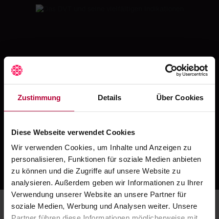
Hier finden Sie die passende Fortbildung
Mehr zum Thema...
Zustimmung
Details
Über Cookies
Bildgebung
Diese Webseite verwendet Cookies
Dentales
Wir verwenden Cookies, um Inhalte und Anzeigen zu
Volumentomogramm
personalisieren, Funktionen für soziale Medien anbieten
zu können und die Zugriffe auf unsere Website zu
...finden Sie so nur hier!
analysieren. Außerdem geben wir Informationen zu Ihrer
Verwendung unserer Website an unsere Partner für
soziale Medien, Werbung und Analysen weiter. Unsere
Partner führen diese Informationen möglicherweise mit