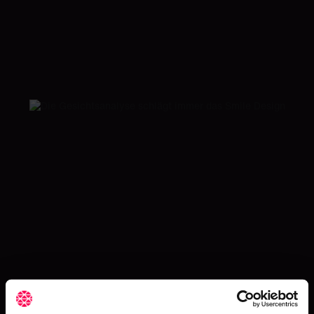
Fortbildungen auf CROCODILE von
Hier finden Sie die passende Fortbildung
Mehr zum Thema...
Ästhetische Zahnheilkunde
Dentalfotografie