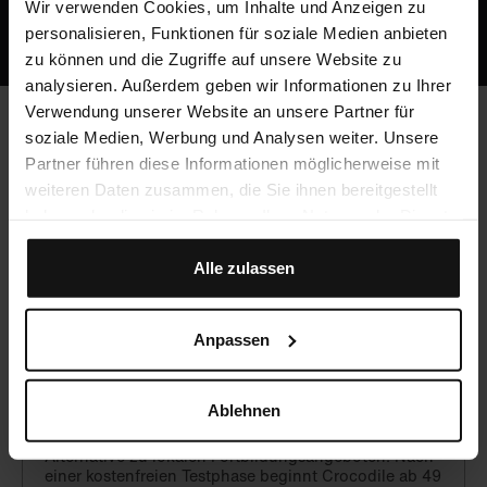
Oder ruf uns an: +49 5251 / 54481-0
Wir verwenden Cookies, um Inhalte und Anzeigen zu
personalisieren, Funktionen für soziale Medien anbieten
zu können und die Zugriffe auf unsere Website zu
analysieren. Außerdem geben wir Informationen zu Ihrer
Verwendung unserer Website an unsere Partner für
soziale Medien, Werbung und Analysen weiter. Unsere
Häufig gestellte Fragen
Partner führen diese Informationen möglicherweise mit
weiteren Daten zusammen, die Sie ihnen bereitgestellt
haben oder die sie im Rahmen Ihrer Nutzung der Dienste
gesammelt haben.
Werden CME-Punkte vergeben?
Alle zulassen
Ja, du kannst mit Crocodile unbegrenzt CME-Punkte
sammeln!
Anpassen
Was kostet Crocodile?
Ablehnen
Crocodile ist eine hochwertige, aber preiswerte
Alternative zu lokalen Fortbildungsangeboten. Nach
einer kostenfreien Testphase beginnt Crocodile ab 49