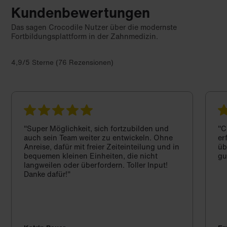
Kundenbewertungen
Das sagen Crocodile Nutzer über die modernste
Fortbildungsplattform in der Zahnmedizin.
4,9/5 Sterne (76 Rezensionen)
"Super Möglichkeit, sich fortzubilden und
"C
auch sein Team weiter zu entwickeln. Ohne
er
Anreise, dafür mit freier Zeiteinteilung und in
üb
bequemen kleinen Einheiten, die nicht
gu
langweilen oder überfordern. Toller Input!
Danke dafür!"