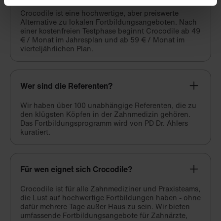
Crocodile ist eine hochwertige, aber preiswerte
Alternative zu lokalen Fortbildungsangeboten. Nach
einer kostenfreien Testphase beginnt Crocodile ab 49
€ / Monat im Jahresplan und ab 59 € / Monat im
vierteljährlichen Plan.
Wer sind die Referenten?
Wir haben über 100 unabhängige Referenten, die zu
den klügsten Köpfen in der Zahnmedizin gehören.
Das Fortbildungsprogramm wird von PD Dr. Ahlers
kuratiert.
Für wen eignet sich Crocodile?
Crocodile ist für alle Zahnmediziner und Praxisteams,
die Lust auf hochwertige Fortbildungen haben - ohne
dafür mehrere Tage außer Haus zu sein. Wir bieten
umfassende Fortbildungsangebote für Zahnärzte,