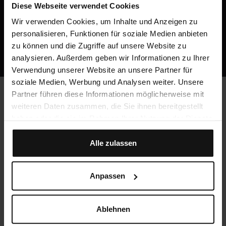
danach ab 49 € / Monat.
Diese Webseite verwendet Cookies
Wir verwenden Cookies, um Inhalte und Anzeigen zu
Jetzt kostenlos registrieren
personalisieren, Funktionen für soziale Medien anbieten
Oder ruf uns an: +49 5251 / 54481-0
zu können und die Zugriffe auf unsere Website zu
analysieren. Außerdem geben wir Informationen zu Ihrer
Verwendung unserer Website an unsere Partner für
soziale Medien, Werbung und Analysen weiter. Unsere
Partner führen diese Informationen möglicherweise mit
weiteren Daten zusammen, die Sie ihnen bereitgestellt
Häufig gestellte Fragen
haben oder die sie im Rahmen Ihrer Nutzung der Dienste
gesammelt haben.
Alle zulassen
Werden CME-Punkte vergeben?
Ja, du kannst mit Crocodile unbegrenzt CME-Punkte
Anpassen
sammeln!
Ablehnen
Was kostet Crocodile?