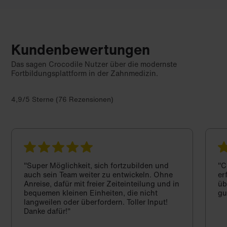
Kundenbewertungen
Das sagen Crocodile Nutzer über die modernste
Fortbildungsplattform in der Zahnmedizin.
4,9/5 Sterne (76 Rezensionen)
"Super Möglichkeit, sich fortzubilden und
"C
auch sein Team weiter zu entwickeln. Ohne
er
Anreise, dafür mit freier Zeiteinteilung und in
üb
bequemen kleinen Einheiten, die nicht
gu
langweilen oder überfordern. Toller Input!
Danke dafür!"