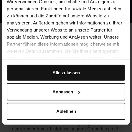
Oder ruf uns an: +49 5251 / 54481-0
Wir verwenden Cookies, um Inhalte und Anzeigen zu
personalisieren, Funktionen für soziale Medien anbieten
zu können und die Zugriffe auf unsere Website zu
analysieren. Außerdem geben wir Informationen zu Ihrer
Verwendung unserer Website an unsere Partner für
soziale Medien, Werbung und Analysen weiter. Unsere
Häufig gestellte Fragen
Partner führen diese Informationen möglicherweise mit
weiteren Daten zusammen, die Sie ihnen bereitgestellt
haben oder die sie im Rahmen Ihrer Nutzung der Dienste
gesammelt haben.
Werden CME-Punkte vergeben?
Alle zulassen
Ja, du kannst mit Crocodile unbegrenzt CME-Punkte
sammeln!
Anpassen
Was kostet Crocodile?
Ablehnen
Crocodile ist eine hochwertige, aber preiswerte
Alternative zu lokalen Fortbildungsangeboten. Nach
einer kostenfreien Testphase beginnt Crocodile ab 49