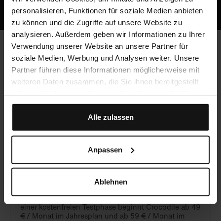
personalisieren, Funktionen für soziale Medien anbieten
zu können und die Zugriffe auf unsere Website zu
analysieren. Außerdem geben wir Informationen zu Ihrer
Verwendung unserer Website an unsere Partner für
soziale Medien, Werbung und Analysen weiter. Unsere
Häufig gestellte Fragen
Partner führen diese Informationen möglicherweise mit
weiteren Daten zusammen, die Sie ihnen bereitgestellt
haben oder die sie im Rahmen Ihrer Nutzung der Dienste
Werden CME-Punkte vergeben?
gesammelt haben.
Alle zulassen
Ja, du kannst mit Crocodile unbegrenzt CME-Punkte
sammeln!
Anpassen
Was kostet Crocodile?
Ablehnen
Crocodile ist eine hochwertige, aber preiswerte
Alternative zu lokalen Fortbildungsangeboten. Nach
einer kostenfreien Testphase beginnt Crocodile ab 49
€ / Monat im Jahresplan und ab 59 € / Monat im