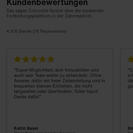
Kundenbewertungen
Das sagen Crocodile Nutzer über die modernste
Fortbildungsplattform in der Zahnmedizin.
4,9/5 Sterne (76 Rezensionen)
"Super Möglichkeit, sich fortzubilden und
"C
auch sein Team weiter zu entwickeln. Ohne
er
Anreise, dafür mit freier Zeiteinteilung und in
üb
bequemen kleinen Einheiten, die nicht
gu
langweilen oder überfordern. Toller Input!
Danke dafür!"
Katrin Bauer
Em