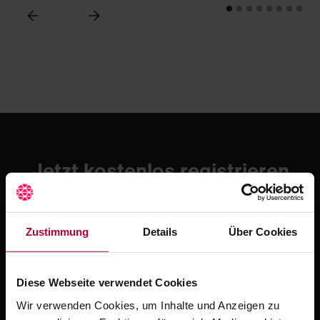
Jetzt kostenlos registrieren
und testen
Erlebe mit Crocodile die moderne Art zahnmedizinischer
Fortbildung. Starte mit einer kostenlosen Testphase -
Zustimmung
Details
Über Cookies
danach ab 49 € / Monat.
Jetzt kostenlos registrieren
Diese Webseite verwendet Cookies
Oder ruf uns an: +49 5251 / 54481-0
Wir verwenden Cookies, um Inhalte und Anzeigen zu