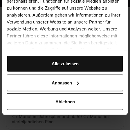
personalisieren, Funktionen für soziale Medien anbieten
zu können und die Zugriffe auf unsere Website zu
analysieren. Außerdem geben wir Informationen zu Ihrer
Verwendung unserer Website an unsere Partner für
Häufig gestellte Fragen
soziale Medien, Werbung und Analysen weiter. Unsere
Partner führen diese Informationen möglicherweise mit
weiteren Daten zusammen, die Sie ihnen bereitgestellt
haben oder die sie im Rahmen Ihrer Nutzung der Dienste
Werden CME-Punkte vergeben?
gesammelt haben.
Ja, du kannst mit Crocodile unbegrenzt CME-Punkte
Alle zulassen
sammeln!
Anpassen
Was kostet Crocodile?
Crocodile ist eine hochwertige, aber preiswerte
Ablehnen
Alternative zu lokalen Fortbildungsangeboten. Nach
einer kostenfreien Testphase beginnt Crocodile ab 49
€ / Monat im Jahresplan und ab 59 € / Monat im
vierteljährlichen Plan.