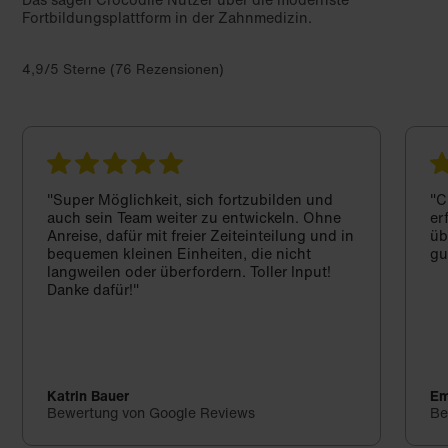
Fortbildungsplattform in der Zahnmedizin.
4,9/5 Sterne (76 Rezensionen)
"Super Möglichkeit, sich fortzubilden und
"C
auch sein Team weiter zu entwickeln. Ohne
er
Anreise, dafür mit freier Zeiteinteilung und in
üb
bequemen kleinen Einheiten, die nicht
gu
langweilen oder überfordern. Toller Input!
Danke dafür!"
Katrin Bauer
Em
Bewertung von Google Reviews
Be