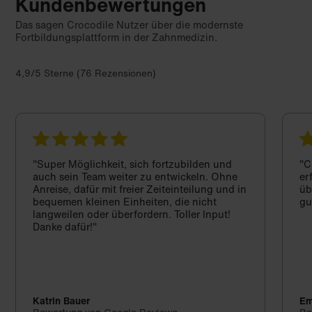
Kundenbewertungen
Das sagen Crocodile Nutzer über die modernste
Fortbildungsplattform in der Zahnmedizin.
4,9/5 Sterne (76 Rezensionen)
"Super Möglichkeit, sich fortzubilden und
"C
auch sein Team weiter zu entwickeln. Ohne
er
Anreise, dafür mit freier Zeiteinteilung und in
üb
bequemen kleinen Einheiten, die nicht
gu
langweilen oder überfordern. Toller Input!
Danke dafür!"
Katrin Bauer
Em