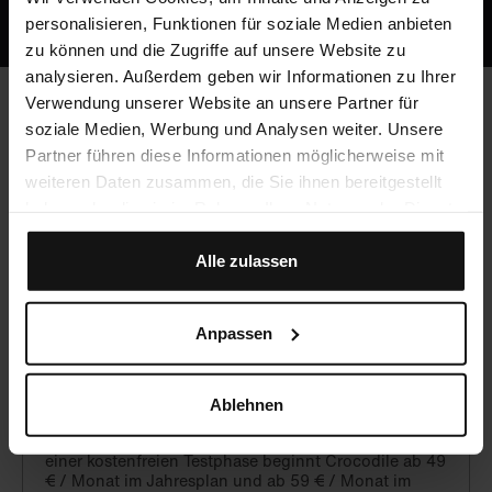
personalisieren, Funktionen für soziale Medien anbieten
zu können und die Zugriffe auf unsere Website zu
analysieren. Außerdem geben wir Informationen zu Ihrer
Verwendung unserer Website an unsere Partner für
soziale Medien, Werbung und Analysen weiter. Unsere
Häufig gestellte Fragen
Partner führen diese Informationen möglicherweise mit
weiteren Daten zusammen, die Sie ihnen bereitgestellt
haben oder die sie im Rahmen Ihrer Nutzung der Dienste
Werden CME-Punkte vergeben?
gesammelt haben.
Alle zulassen
Ja, du kannst mit Crocodile unbegrenzt CME-Punkte
sammeln!
Anpassen
Was kostet Crocodile?
Ablehnen
Crocodile ist eine hochwertige, aber preiswerte
Alternative zu lokalen Fortbildungsangeboten. Nach
einer kostenfreien Testphase beginnt Crocodile ab 49
€ / Monat im Jahresplan und ab 59 € / Monat im