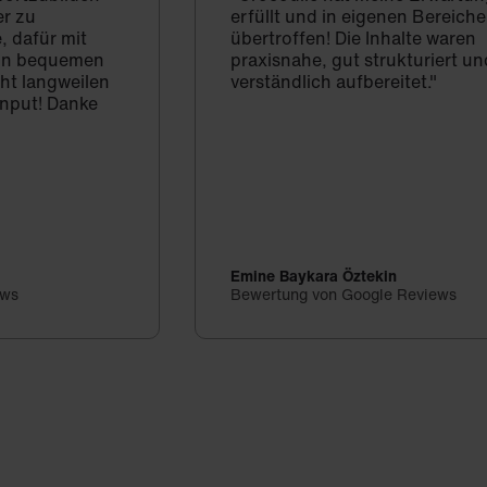
er zu
erfüllt und in eigenen Bereich
, dafür mit
übertroffen! Die Inhalte waren
d in bequemen
praxisnahe, gut strukturiert un
cht langweilen
verständlich aufbereitet."
Input! Danke
Emine Baykara Öztekin
ews
Bewertung von Google Reviews