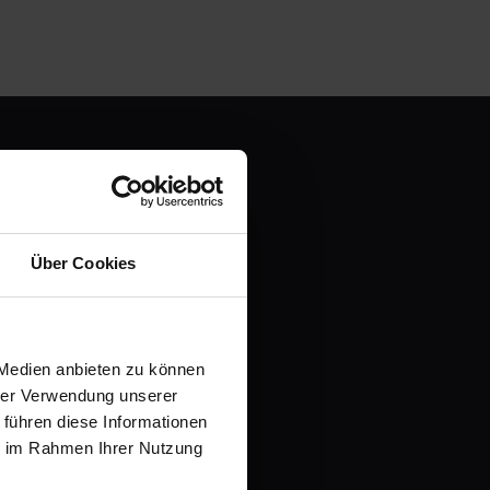
en und
Über Cookies
it einer kostenlosen
 Medien anbieten zu können
hrer Verwendung unserer
 führen diese Informationen
ie im Rahmen Ihrer Nutzung