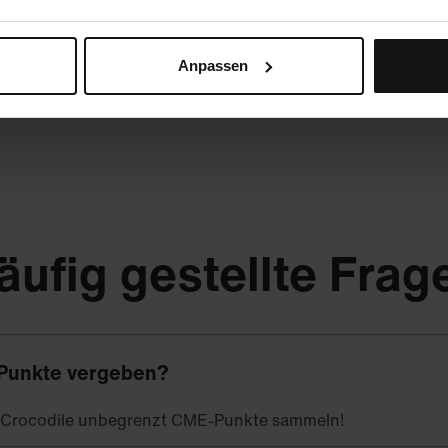
Anpassen
äufig gestellte Frag
Punkte vergeben?
t Crocodile unbegrenzt CME-Punkte sammeln!