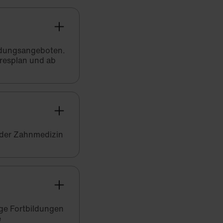
bildungsangeboten.
hresplan und ab
 der Zahnmedizin
ige Fortbildungen
e