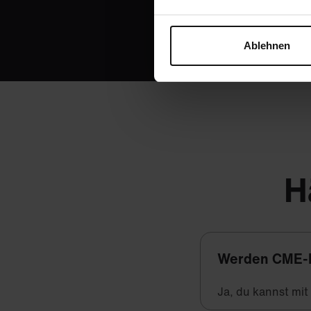
Ablehnen
H
Werden CME-
Ja, du kannst mi