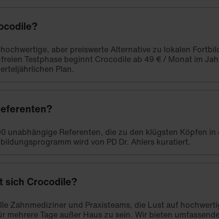
ocodile?
e hochwertige, aber preiswerte Alternative zu lokalen Fort
freien Testphase beginnt Crocodile ab 49 € / Monat im Ja
erteljährlichen Plan.
Referenten?
00 unabhängige Referenten, die zu den klügsten Köpfen in
bildungsprogramm wird von PD Dr. Ahlers kuratiert.
t sich Crocodile?
 alle Zahnmediziner und Praxisteams, die Lust auf hochwert
ür mehrere Tage außer Haus zu sein. Wir bieten umfassend