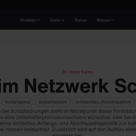
Produkt
Rolle
Preise
Wissen
Dr. Horst Kares
 im Netzwerk Sc
Schlafapnoe
Schlafmedizin
Schnarchen (Ronchopathie)
e bei Schlafstörungen steht im Mittelpunkt dieser Fortbildu
ie eine Unterkieferprotrusionsschiene wünschen oder bei 
einer ärztlichen Anfangs- und Abschlussdiagnostik zur In
ei intensiv beleuchtet. Zusätzlich wird auf den Aufbau ein
eingegangen.