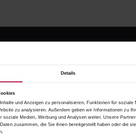
 kostenlos registrier
Details
testen
Cookies
e die moderne Art zahnmedizinischer Fortbildung. Starte m
nhalte und Anzeigen zu personalisieren, Funktionen für soziale
Testphase - danach ab 49 € / Monat.
Website zu analysieren. Außerdem geben wir Informationen zu I
r soziale Medien, Werbung und Analysen weiter. Unsere Partner
Jetzt kostenlos registrieren
 Daten zusammen, die Sie ihnen bereitgestellt haben oder die s
Oder ruf uns an: +49 5251 / 54481-0
n.