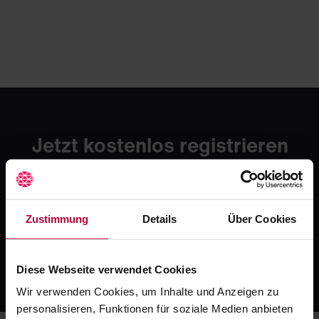
Jetzt kostenlos registrieren
und testen
Erlebe mit Crocodile die moderne Art zahnmedizinischer
Fortbildung. Starte mit einer kostenlosen Testphase -
danach ab 49 € / Monat.
Zustimmung
Details
Über Cookies
Jetzt kostenlos registrieren
Oder ruf uns an: +49 5251 / 54481-0
Diese Webseite verwendet Cookies
Wir verwenden Cookies, um Inhalte und Anzeigen zu
personalisieren, Funktionen für soziale Medien anbieten