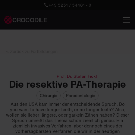
+49 5251 / 54481 - 0
CROCODILE
< Zurück zu Fortbildungen
Prof. Dr. Stefan Fickl
Die resektive PA-Therapie
Chirurgie
Parodontologie
Aus den USA kam immer der entscheidende Spruch. Do
you want to have longer teeth, or no longer teeth? Also,
wollen sie lieber längere, oder garkein Zähen haben? Dieser
Spruch umreißt das Thema schon ziemlich genau. Ein
ziemlich invasives Verfahren, aber dennoch eines der
vorhersagbarsten Verfahren die wir in der heutigen