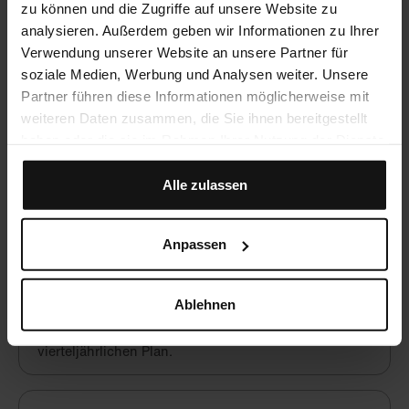
zu können und die Zugriffe auf unsere Website zu
analysieren. Außerdem geben wir Informationen zu Ihrer
Verwendung unserer Website an unsere Partner für
Häufig gestellte Fragen
soziale Medien, Werbung und Analysen weiter. Unsere
Partner führen diese Informationen möglicherweise mit
weiteren Daten zusammen, die Sie ihnen bereitgestellt
Werden CME-Punkte vergeben?
haben oder die sie im Rahmen Ihrer Nutzung der Dienste
gesammelt haben.
Ja, du kannst mit Crocodile unbegrenzt CME-Punkte
sammeln!
Alle zulassen
Anpassen
Was kostet Crocodile?
Crocodile ist eine hochwertige, aber preiswerte
Alternative zu lokalen Fortbildungsangeboten. Nach
Ablehnen
einer kostenfreien Testphase beginnt Crocodile ab 49
€ / Monat im Jahresplan und ab 59 € / Monat im
vierteljährlichen Plan.