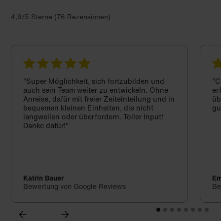
4,9/5 Sterne (76 Rezensionen)
"Super Möglichkeit, sich fortzubilden und
"C
auch sein Team weiter zu entwickeln. Ohne
er
Anreise, dafür mit freier Zeiteinteilung und in
üb
bequemen kleinen Einheiten, die nicht
gu
langweilen oder überfordern. Toller Input!
Danke dafür!"
Katrin Bauer
Em
Bewertung von Google Reviews
Be