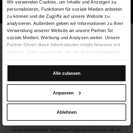
Oder ruf uns an: +49 5251 / 54481-0
Wir verwenden Cookies, um Inhalte und Anzeigen zu
personalisieren, Funktionen für soziale Medien anbieten
zu können und die Zugriffe auf unsere Website zu
analysieren. Außerdem geben wir Informationen zu Ihrer
Verwendung unserer Website an unsere Partner für
soziale Medien, Werbung und Analysen weiter. Unsere
Häufig gestellte Fragen
Partner führen diese Informationen möglicherweise mit
weiteren Daten zusammen, die Sie ihnen bereitgestellt
haben oder die sie im Rahmen Ihrer Nutzung der Dienste
gesammelt haben.
Werden CME-Punkte vergeben?
Alle zulassen
Ja, du kannst mit Crocodile unbegrenzt CME-Punkte
sammeln!
Anpassen
Was kostet Crocodile?
Ablehnen
Crocodile ist eine hochwertige, aber preiswerte
Alternative zu lokalen Fortbildungsangeboten. Nach
einer kostenfreien Testphase beginnt Crocodile ab 49