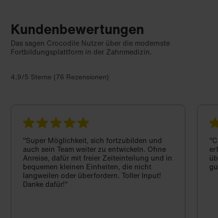
Kundenbewertungen
Das sagen Crocodile Nutzer über die modernste
Fortbildungsplattform in der Zahnmedizin.
4,9/5 Sterne (76 Rezensionen)
"Super Möglichkeit, sich fortzubilden und
"C
auch sein Team weiter zu entwickeln. Ohne
er
Anreise, dafür mit freier Zeiteinteilung und in
üb
bequemen kleinen Einheiten, die nicht
gu
langweilen oder überfordern. Toller Input!
Danke dafür!"