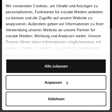
Jetzt kostenlos registrieren
Wir verwenden Cookies, um Inhalte und Anzeigen zu
Oder ruf uns an: +49 5251 / 54481-0
personalisieren, Funktionen für soziale Medien anbieten
zu können und die Zugriffe auf unsere Website zu
analysieren. Außerdem geben wir Informationen zu Ihrer
Verwendung unserer Website an unsere Partner für
soziale Medien, Werbung und Analysen weiter. Unsere
Partner führen diese Informationen möglicherweise mit
Häufig gestellte Fragen
weiteren Daten zusammen, die Sie ihnen bereitgestellt
haben oder die sie im Rahmen Ihrer Nutzung der Dienste
gesammelt haben.
Werden CME-Punkte vergeben?
Alle zulassen
Ja, du kannst mit Crocodile unbegrenzt CME-Punkte
sammeln!
Anpassen
Was kostet Crocodile?
Ablehnen
Crocodile ist eine hochwertige, aber preiswerte