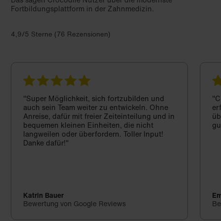
Fortbildungsplattform in der Zahnmedizin.
4,9/5 Sterne (76 Rezensionen)
"Super Möglichkeit, sich fortzubilden und
"C
auch sein Team weiter zu entwickeln. Ohne
er
Anreise, dafür mit freier Zeiteinteilung und in
üb
bequemen kleinen Einheiten, die nicht
gu
langweilen oder überfordern. Toller Input!
Danke dafür!"
Katrin Bauer
Em
Bewertung von Google Reviews
Be