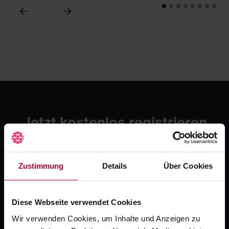
Jetzt kostenlos registrieren
und testen
Erlebe mit Crocodile die moderne Art zahnmedizinischer
Fortbildung. Starte mit einer kostenlosen Testphase -
Zustimmung
Details
Über Cookies
danach ab 49 € / Monat.
Jetzt kostenlos registrieren
Diese Webseite verwendet Cookies
Oder ruf uns an: +49 5251 / 54481-0
Wir verwenden Cookies, um Inhalte und Anzeigen zu