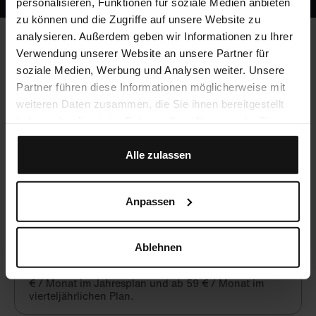
personalisieren, Funktionen für soziale Medien anbieten
zu können und die Zugriffe auf unsere Website zu
analysieren. Außerdem geben wir Informationen zu Ihrer
Verwendung unserer Website an unsere Partner für
Häufig gestellte Fragen
soziale Medien, Werbung und Analysen weiter. Unsere
Partner führen diese Informationen möglicherweise mit
weiteren Daten zusammen, die Sie ihnen bereitgestellt
haben oder die sie im Rahmen Ihrer Nutzung der Dienste
Werden CME-Punkte vergeben?
gesammelt haben.
Ja, du kannst mit Crocodile unbegrenzt CME-Punkte
Alle zulassen
sammeln!
Anpassen
Was kostet Crocodile?
Crocodile ist eine hochwertige, aber preiswerte
Ablehnen
Alternative zu lokalen Fortbildungsangeboten. Nach
einer kostenfreien Testphase beginnt Crocodile ab 49
€ / Monat im Jahresplan und ab 59 € / Monat im
vierteljährlichen Plan.