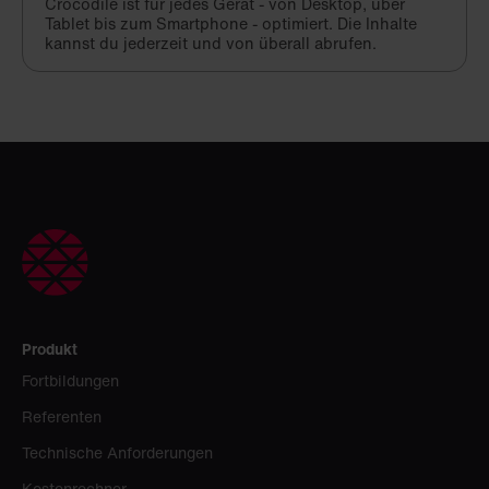
Crocodile ist für jedes Gerät - von Desktop, über
Tablet bis zum Smartphone - optimiert. Die Inhalte
kannst du jederzeit und von überall abrufen.
Produkt
Fortbildungen
Referenten
Technische Anforderungen
Kostenrechner