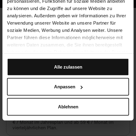
personalisieren, Funktionen für soziale Medien anbieten
zu können und die Zugriffe auf unsere Website zu
analysieren. Außerdem geben wir Informationen zu Ihrer
Verwendung unserer Website an unsere Partner für
Häufig gestellte Fragen
soziale Medien, Werbung und Analysen weiter. Unsere
Partner führen diese Informationen möglicherweise mit
weiteren Daten zusammen, die Sie ihnen bereitgestellt
haben oder die sie im Rahmen Ihrer Nutzung der Dienste
Werden CME-Punkte vergeben?
gesammelt haben.
Ja, du kannst mit Crocodile unbegrenzt CME-Punkte
Alle zulassen
sammeln!
Anpassen
Was kostet Crocodile?
Crocodile ist eine hochwertige, aber preiswerte
Ablehnen
Alternative zu lokalen Fortbildungsangeboten. Nach
einer kostenfreien Testphase beginnt Crocodile ab 49
€ / Monat im Jahresplan und ab 59 € / Monat im
vierteljährlichen Plan.