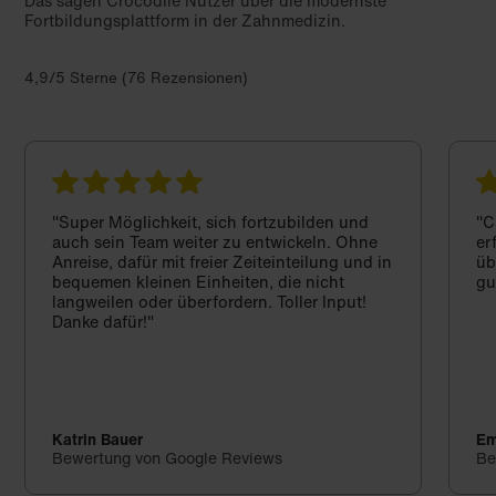
Das sagen Crocodile Nutzer über die modernste
Fortbildungsplattform in der Zahnmedizin.
4,9/5 Sterne (76 Rezensionen)
"Super Möglichkeit, sich fortzubilden und
"C
auch sein Team weiter zu entwickeln. Ohne
er
Anreise, dafür mit freier Zeiteinteilung und in
üb
bequemen kleinen Einheiten, die nicht
gu
langweilen oder überfordern. Toller Input!
Danke dafür!"
Katrin Bauer
Em
Bewertung von Google Reviews
Be