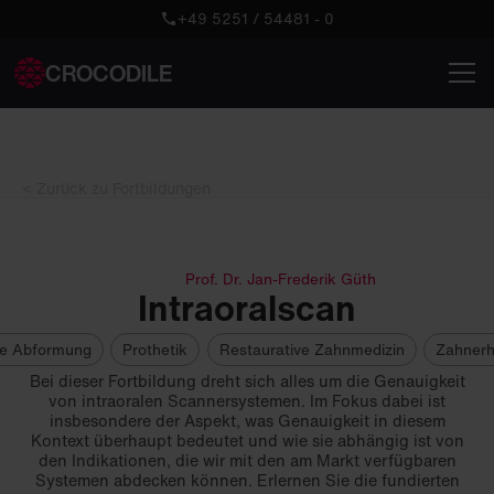
+49 5251 / 54481 - 0
CROCODILE
< Zurück zu Fortbildungen
Prof. Dr. Jan-Frederik Güth
Intraoralscan
ale Abformung
Prothetik
Restaurative Zahnmedizin
Zahnerh
Bei dieser Fortbildung dreht sich alles um die Genauigkeit
von intraoralen Scannersystemen. Im Fokus dabei ist
insbesondere der Aspekt, was Genauigkeit in diesem
Kontext überhaupt bedeutet und wie sie abhängig ist von
den Indikationen, die wir mit den am Markt verfügbaren
Systemen abdecken können. Erlernen Sie die fundierten