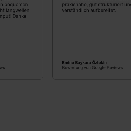
d in bequemen
praxisnahe, gut strukturiert un
cht langweilen
verständlich aufbereitet."
Input! Danke
Emine Baykara Öztekin
ews
Bewertung von Google Reviews