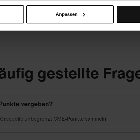
Anpassen
äufig gestellte Frag
Punkte vergeben?
t Crocodile unbegrenzt CME-Punkte sammeln!