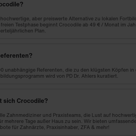
ocodile?
e hochwertige, aber preiswerte Alternative zu lokalen Fort
freien Testphase beginnt Crocodile ab 49 € / Monat im Ja
erteljährlichen Plan.
Referenten?
00 unabhängige Referenten, die zu den klügsten Köpfen in
bildungsprogramm wird von PD Dr. Ahlers kuratiert.
t sich Crocodile?
 alle Zahnmediziner und Praxisteams, die Lust auf hochwert
ür mehrere Tage außer Haus zu sein. Wir bieten umfassend
bote für Zahnärzte, Praxisinhaber, ZFA & mehr!