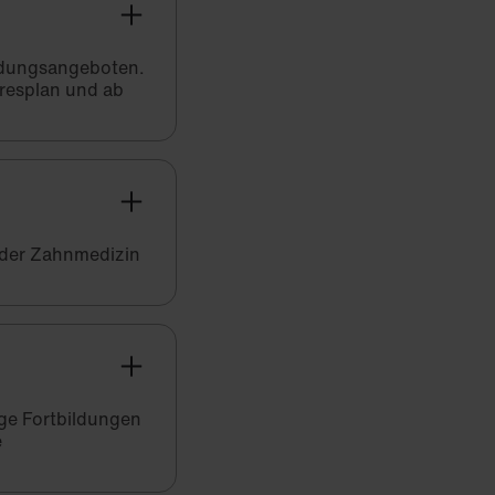
bildungsangeboten.
hresplan und ab
 der Zahnmedizin
ige Fortbildungen
e