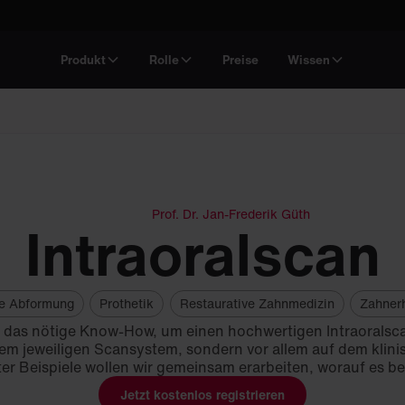
Produkt
Rolle
Preise
Wissen
Prof. Dr. Jan-Frederik Güth
Intraoralscan
le Abformung
Prothetik
Restaurative Zahnmedizin
Zahner
 das nötige Know-How, um einen hochwertigen Intraoralscan
m jeweiligen Scansystem, sondern vor allem auf dem klini
ter Beispiele wollen wir gemeinsam erarbeiten, worauf es b
Jetzt kostenlos registrieren