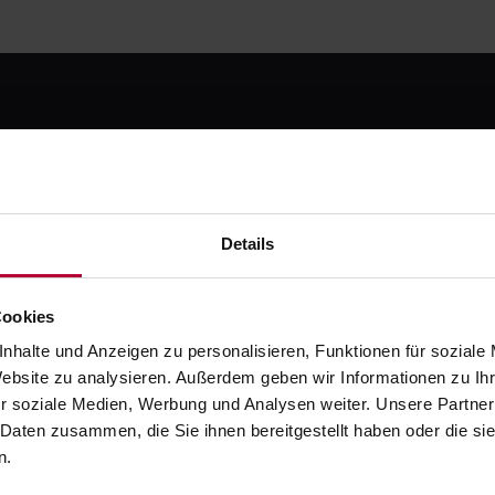
 kostenlos registrier
Details
testen
Cookies
e die moderne Art zahnmedizinischer Fortbildung. Starte m
Testphase - danach ab 49 € / Monat.
nhalte und Anzeigen zu personalisieren, Funktionen für soziale
Website zu analysieren. Außerdem geben wir Informationen zu I
Jetzt kostenlos registrieren
r soziale Medien, Werbung und Analysen weiter. Unsere Partner
Oder ruf uns an: +49 5251 / 54481-0
 Daten zusammen, die Sie ihnen bereitgestellt haben oder die s
n.