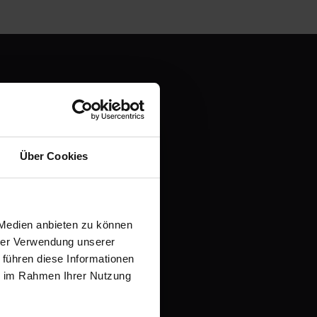
en und
Über Cookies
it einer kostenlosen
 Medien anbieten zu können
hrer Verwendung unserer
 führen diese Informationen
ie im Rahmen Ihrer Nutzung