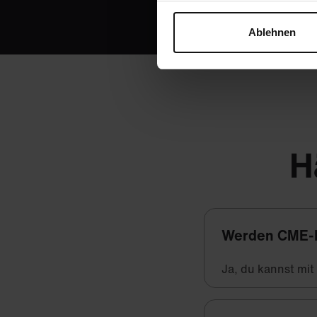
Ablehnen
H
Werden CME-
Ja, du kannst mi