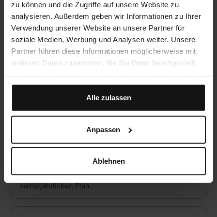
zu können und die Zugriffe auf unsere Website zu
analysieren. Außerdem geben wir Informationen zu Ihrer
Verwendung unserer Website an unsere Partner für
Häufig gestellte Fragen
soziale Medien, Werbung und Analysen weiter. Unsere
Partner führen diese Informationen möglicherweise mit
weiteren Daten zusammen, die Sie ihnen bereitgestellt
Werden CME-Punkte vergeben?
haben oder die sie im Rahmen Ihrer Nutzung der Dienste
Ja, du kannst mit Crocodile unbegrenzt CME-Punkte
gesammelt haben.
sammeln!
Alle zulassen
Anpassen
Was kostet Crocodile?
Crocodile ist eine hochwertige, aber preiswerte
Alternative zu lokalen Fortbildungsangeboten. Nach
Ablehnen
einer kostenfreien Testphase beginnt Crocodile ab 49
€ / Monat im Jahresplan und ab 59 € / Monat im
vierteljährlichen Plan.