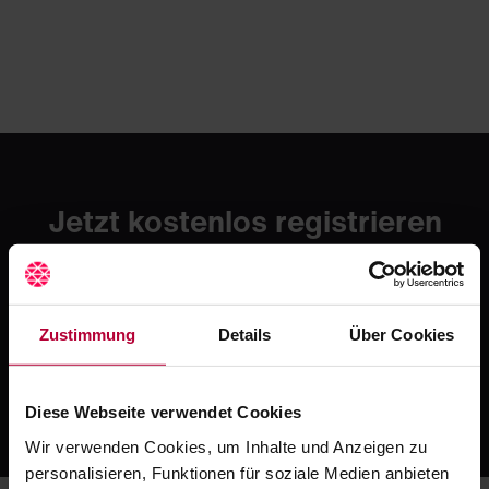
Jetzt kostenlos registrieren
und testen
Erlebe mit Crocodile die moderne Art zahnmedizinischer
Fortbildung. Starte mit einer kostenlosen Testphase -
danach ab 49 € / Monat.
Zustimmung
Details
Über Cookies
Jetzt kostenlos registrieren
Oder ruf uns an: +49 5251 / 54481-0
Diese Webseite verwendet Cookies
Wir verwenden Cookies, um Inhalte und Anzeigen zu
personalisieren, Funktionen für soziale Medien anbieten