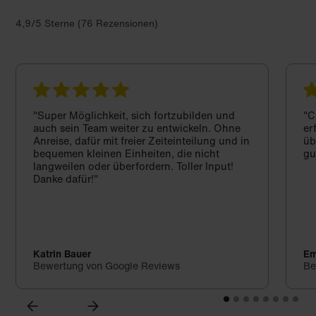
4,9/5 Sterne (76 Rezensionen)
"Super Möglichkeit, sich fortzubilden und
"C
auch sein Team weiter zu entwickeln. Ohne
er
Anreise, dafür mit freier Zeiteinteilung und in
üb
bequemen kleinen Einheiten, die nicht
gu
langweilen oder überfordern. Toller Input!
Danke dafür!"
Katrin Bauer
Em
Bewertung von Google Reviews
Be