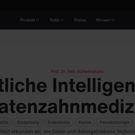
Produkt
Rolle
Preise
Wissen
Prof. Dr. Falk Schwendicke
liche Intellige
atenzahnmediz
titis
Bildgebung
Endodontie
Karies
Parodontologie
n Welt erkunden wir, wie Daten und datengetriebene Technol