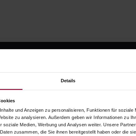
Details
 kostenlos registrier
testen
Cookies
nhalte und Anzeigen zu personalisieren, Funktionen für soziale
e die moderne Art zahnmedizinischer Fortbildung. Starte m
Website zu analysieren. Außerdem geben wir Informationen zu I
Testphase - danach ab 49 € / Monat.
r soziale Medien, Werbung und Analysen weiter. Unsere Partner
 Daten zusammen, die Sie ihnen bereitgestellt haben oder die s
Jetzt kostenlos registrieren