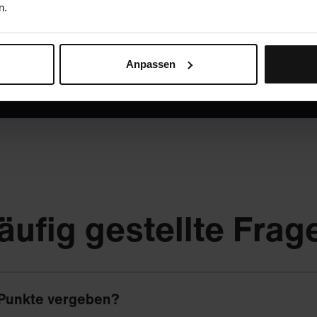
n.
Oder ruf uns an: +49 5251 / 54481-0
Anpassen
äufig gestellte Frag
Punkte vergeben?