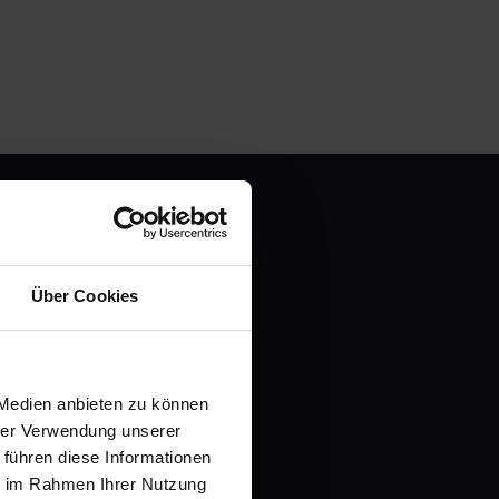
Über Cookies
en und
 Medien anbieten zu können
it einer kostenlosen
hrer Verwendung unserer
 führen diese Informationen
ie im Rahmen Ihrer Nutzung