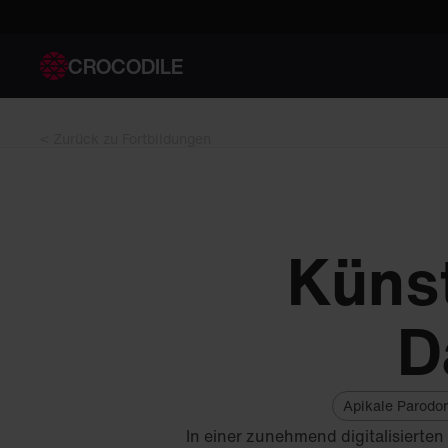
CROCODILE
< Zurück zu Fortbildungen
Künst
D
Apikale Parodon
In einer zunehmend digitalisierte