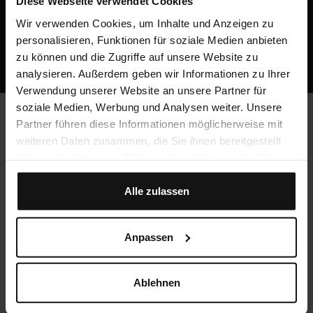
Diese Webseite verwendet Cookies
Jetzt kostenlos registrieren
Wir verwenden Cookies, um Inhalte und Anzeigen zu
personalisieren, Funktionen für soziale Medien anbieten
Oder ruf uns an: +49 5251 / 54481-0
zu können und die Zugriffe auf unsere Website zu
analysieren. Außerdem geben wir Informationen zu Ihrer
Verwendung unserer Website an unsere Partner für
soziale Medien, Werbung und Analysen weiter. Unsere
Partner führen diese Informationen möglicherweise mit
weiteren Daten zusammen, die Sie ihnen bereitgestellt
Häufig gestellte Fragen
haben oder die sie im Rahmen Ihrer Nutzung der Dienste
gesammelt haben.
Alle zulassen
Werden CME-Punkte vergeben?
Ja, du kannst mit Crocodile unbegrenzt CME-Punkte
sammeln!
Anpassen
Ablehnen
Was kostet Crocodile?