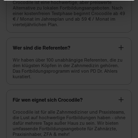
Crocodile ist eine hochwertige, aber preiswerte
Alternative zu lokalen Fortbildungsangeboten. Nach
einer kostenfreien Testphase beginnt Crocodile ab 49
€ / Monat im Jahresplan und ab 59 € / Monat im
vierteljährlichen Plan.
Wer sind die Referenten?
Wir haben über 100 unabhängige Referenten, die zu
den klügsten Köpfen in der Zahnmedizin gehören.
Das Fortbildungsprogramm wird von PD Dr. Ahlers
kuratiert.
Für wen eignet sich Crocodile?
Crocodile ist für alle Zahnmediziner und Praxisteams,
die Lust auf hochwertige Fortbildungen haben - ohne
dafür mehrere Tage außer Haus zu sein. Wir bieten
umfassende Fortbildungsangebote für Zahnärzte,
Praxisinhaber, ZFA & mehr!