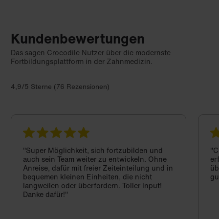
Kundenbewertungen
Das sagen Crocodile Nutzer über die modernste
Fortbildungsplattform in der Zahnmedizin.
4,9/5 Sterne (76 Rezensionen)
"Super Möglichkeit, sich fortzubilden und
"C
auch sein Team weiter zu entwickeln. Ohne
er
Anreise, dafür mit freier Zeiteinteilung und in
üb
bequemen kleinen Einheiten, die nicht
gu
langweilen oder überfordern. Toller Input!
Danke dafür!"