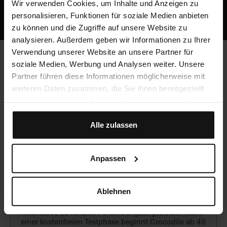
Oder ruf uns an: +49 5251 / 54481-0
Wir verwenden Cookies, um Inhalte und Anzeigen zu
personalisieren, Funktionen für soziale Medien anbieten
zu können und die Zugriffe auf unsere Website zu
analysieren. Außerdem geben wir Informationen zu Ihrer
Verwendung unserer Website an unsere Partner für
soziale Medien, Werbung und Analysen weiter. Unsere
Häufig gestellte Fragen
Partner führen diese Informationen möglicherweise mit
weiteren Daten zusammen, die Sie ihnen bereitgestellt
haben oder die sie im Rahmen Ihrer Nutzung der Dienste
gesammelt haben.
Werden CME-Punkte vergeben?
Alle zulassen
Ja, du kannst mit Crocodile unbegrenzt CME-Punkte
sammeln!
Anpassen
Was kostet Crocodile?
Ablehnen
Crocodile ist eine hochwertige, aber preiswerte
Alternative zu lokalen Fortbildungsangeboten. Nach
einer kostenfreien Testphase beginnt Crocodile ab 49