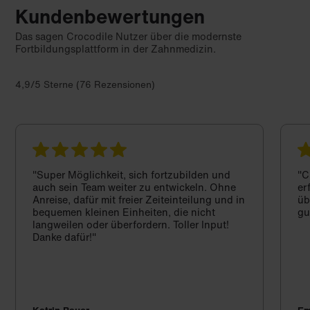
Kundenbewertungen
Das sagen Crocodile Nutzer über die modernste
Fortbildungsplattform in der Zahnmedizin.
4,9/5 Sterne (76 Rezensionen)
"Super Möglichkeit, sich fortzubilden und
"C
auch sein Team weiter zu entwickeln. Ohne
er
Anreise, dafür mit freier Zeiteinteilung und in
üb
bequemen kleinen Einheiten, die nicht
gu
langweilen oder überfordern. Toller Input!
Danke dafür!"