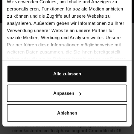
Oder ruf uns an: +49 5251 / 54481-0
Wir verwenden Cookies, um Inhalte und Anzeigen zu
personalisieren, Funktionen für soziale Medien anbieten
zu können und die Zugriffe auf unsere Website zu
analysieren. Außerdem geben wir Informationen zu Ihrer
Verwendung unserer Website an unsere Partner für
soziale Medien, Werbung und Analysen weiter. Unsere
Häufig gestellte Fragen
Partner führen diese Informationen möglicherweise mit
weiteren Daten zusammen, die Sie ihnen bereitgestellt
haben oder die sie im Rahmen Ihrer Nutzung der Dienste
gesammelt haben.
Werden CME-Punkte vergeben?
Alle zulassen
Ja, du kannst mit Crocodile unbegrenzt CME-Punkte
sammeln!
Anpassen
Was kostet Crocodile?
Ablehnen
Crocodile ist eine hochwertige, aber preiswerte
Alternative zu lokalen Fortbildungsangeboten. Nach
einer kostenfreien Testphase beginnt Crocodile ab 49