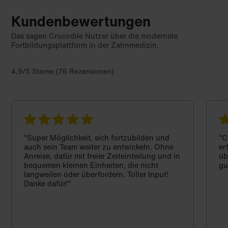
Kundenbewertungen
Das sagen Crocodile Nutzer über die modernste
Fortbildungsplattform in der Zahnmedizin.
4,9/5 Sterne (76 Rezensionen)
"Super Möglichkeit, sich fortzubilden und
"C
auch sein Team weiter zu entwickeln. Ohne
er
Anreise, dafür mit freier Zeiteinteilung und in
üb
bequemen kleinen Einheiten, die nicht
gu
langweilen oder überfordern. Toller Input!
Danke dafür!"