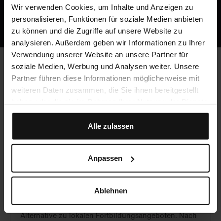
Wir verwenden Cookies, um Inhalte und Anzeigen zu
Oder ruf uns an: +49 5251 / 54481-0
personalisieren, Funktionen für soziale Medien anbieten
zu können und die Zugriffe auf unsere Website zu
analysieren. Außerdem geben wir Informationen zu Ihrer
Verwendung unserer Website an unsere Partner für
soziale Medien, Werbung und Analysen weiter. Unsere
Partner führen diese Informationen möglicherweise mit
Häufig gestellte Fragen
weiteren Daten zusammen, die Sie ihnen bereitgestellt
haben oder die sie im Rahmen Ihrer Nutzung der Dienste
gesammelt haben.
Werden CME-Punkte vergeben?
Alle zulassen
Ja, du kannst mit Crocodile unbegrenzt CME-Punkte
sammeln!
Anpassen
Was kostet Crocodile?
Ablehnen
Crocodile ist eine hochwertige, aber preiswerte
Alternative zu lokalen Fortbildungsangeboten. Nach