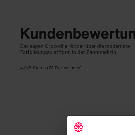
Kundenbewertu
Das sagen Crocodile Nutzer über die modernste
Fortbildungsplattform in der Zahnmedizin.
4,9/5 Sterne (76 Rezensionen)