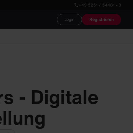
+49 5251 / 54481 - 0
Registrieren
Login
s - Digitale
llung