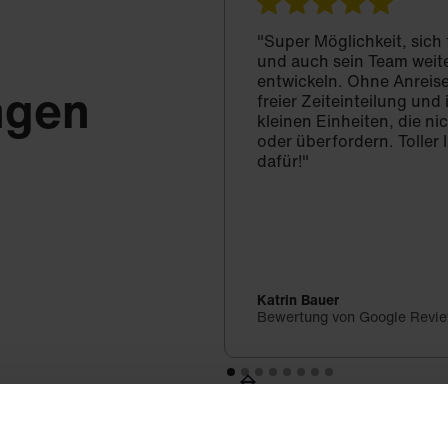
"Super Möglichkeit, sich
und auch sein Team weit
entwickeln. Ohne Anreise
ngen
freier Zeiteinteilung un
kleinen Einheiten, die ni
oder überfordern. Toller 
dafür!"
Katrin Bauer
Bewertung von Google Revi