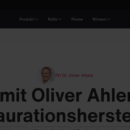
Produkt
Rolle
Preise
Wissen
PD Dr. Oliver Ahlers
it Oliver Ahler
aurationsherste