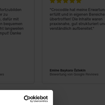
 fortzubilden
"Crocodile hat meine Erwartun
er zu
erfüllt und in eigenen Bereich
, dafür mit
übertroffen! Die Inhalte waren
d in bequemen
praxisnahe, gut strukturiert un
cht langweilen
verständlich aufbereitet."
Input! Danke
Emine Baykara Öztekin
ews
Bewertung von Google Reviews