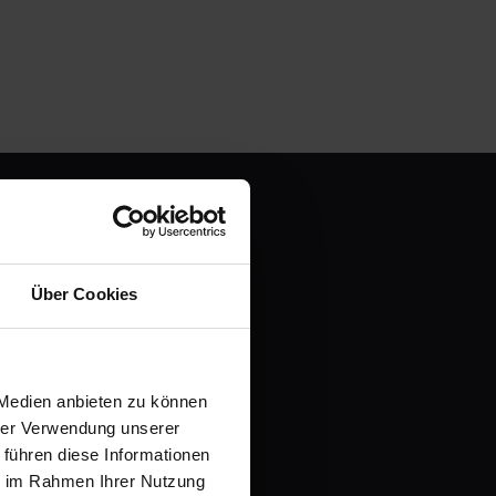
Über Cookies
en und
 Medien anbieten zu können
it einer kostenlosen
hrer Verwendung unserer
 führen diese Informationen
ie im Rahmen Ihrer Nutzung