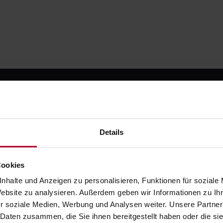
Details
 kostenlos registrier
testen
Cookies
nhalte und Anzeigen zu personalisieren, Funktionen für soziale
e die moderne Art zahnmedizinischer Fortbildung. Starte m
Website zu analysieren. Außerdem geben wir Informationen zu I
Testphase - danach ab 49 € / Monat.
r soziale Medien, Werbung und Analysen weiter. Unsere Partner
 Daten zusammen, die Sie ihnen bereitgestellt haben oder die s
Jetzt kostenlos registrieren