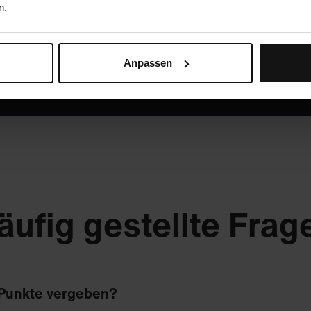
n.
Oder ruf uns an: +49 5251 / 54481-0
Anpassen
äufig gestellte Frag
Punkte vergeben?