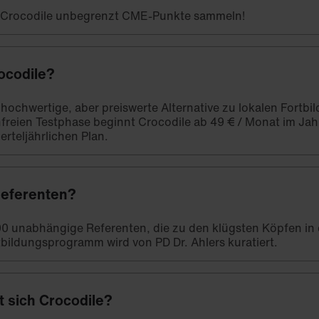
t Crocodile unbegrenzt CME-Punkte sammeln!
ocodile?
e hochwertige, aber preiswerte Alternative zu lokalen Fort
freien Testphase beginnt Crocodile ab 49 € / Monat im Ja
erteljährlichen Plan.
Referenten?
00 unabhängige Referenten, die zu den klügsten Köpfen in
bildungsprogramm wird von PD Dr. Ahlers kuratiert.
t sich Crocodile?