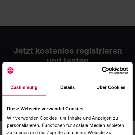
Jetzt kostenlos registrieren
und testen
Erlebe mit Crocodile die moderne Art zahnmedizinischer
Fortbildung. Starte mit einer kostenlosen Testphase -
danach ab 49 € / Monat.
Zustimmung
Details
Über Cookies
Jetzt kostenlos registrieren
Oder ruf uns an: +49 5251 / 54481-0
Diese Webseite verwendet Cookies
Wir verwenden Cookies, um Inhalte und Anzeigen zu
personalisieren, Funktionen für soziale Medien anbieten
zu können und die Zugriffe auf unsere Website zu