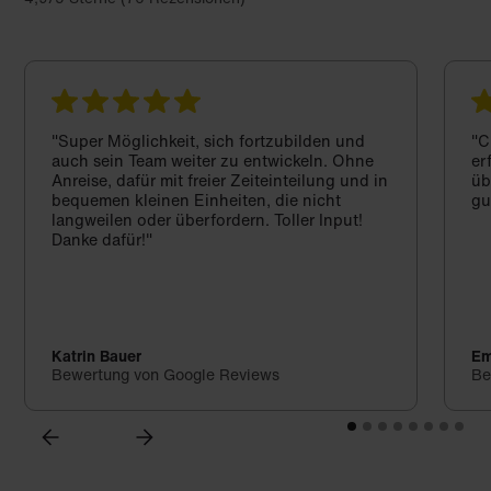
"Super Möglichkeit, sich fortzubilden und
"C
auch sein Team weiter zu entwickeln. Ohne
er
Anreise, dafür mit freier Zeiteinteilung und in
üb
bequemen kleinen Einheiten, die nicht
gu
langweilen oder überfordern. Toller Input!
Danke dafür!"
Katrin Bauer
Em
Bewertung von Google Reviews
Be