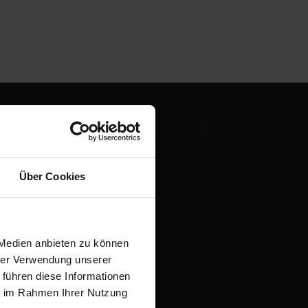
en und
Über Cookies
 Medien anbieten zu können
it einer kostenlosen
hrer Verwendung unserer
 führen diese Informationen
ie im Rahmen Ihrer Nutzung