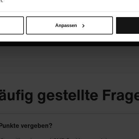
n.
Oder ruf uns an: +49 5251 / 54481-0
Anpassen
äufig gestellte Frag
Punkte vergeben?