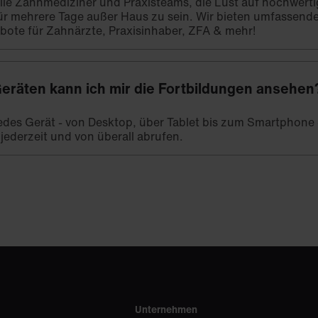
 alle Zahnmediziner und Praxisteams, die Lust auf hochwert
ür mehrere Tage außer Haus zu sein. Wir bieten umfassend
bote für Zahnärzte, Praxisinhaber, ZFA & mehr!
eräten kann ich mir die Fortbildungen ansehen
 jedes Gerät - von Desktop, über Tablet bis zum Smartphone -
 jederzeit und von überall abrufen.
Unternehmen