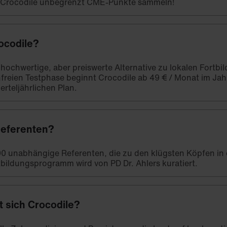
t Crocodile unbegrenzt CME-Punkte sammeln!
ocodile?
e hochwertige, aber preiswerte Alternative zu lokalen Fort
freien Testphase beginnt Crocodile ab 49 € / Monat im Ja
erteljährlichen Plan.
Referenten?
00 unabhängige Referenten, die zu den klügsten Köpfen in
bildungsprogramm wird von PD Dr. Ahlers kuratiert.
t sich Crocodile?