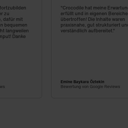
 fortzubilden
"Crocodile hat meine Erwartun
er zu
erfüllt und in eigenen Bereich
, dafür mit
übertroffen! Die Inhalte waren
d in bequemen
praxisnahe, gut strukturiert un
cht langweilen
verständlich aufbereitet."
Input! Danke
Emine Baykara Öztekin
ews
Bewertung von Google Reviews