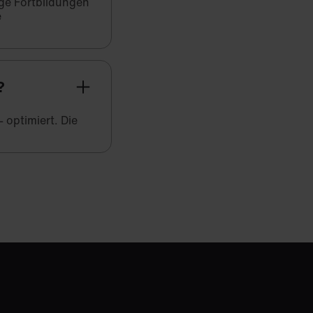
ige Fortbildungen
e
?
 optimiert. Die