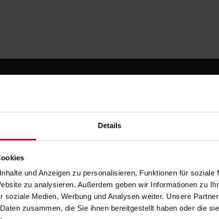
 kostenlos registrier
Details
testen
Cookies
nhalte und Anzeigen zu personalisieren, Funktionen für soziale
e die moderne Art zahnmedizinischer Fortbildung. Starte m
Website zu analysieren. Außerdem geben wir Informationen zu I
Testphase - danach ab 49 € / Monat.
r soziale Medien, Werbung und Analysen weiter. Unsere Partner
Jetzt kostenlos registrieren
 Daten zusammen, die Sie ihnen bereitgestellt haben oder die s