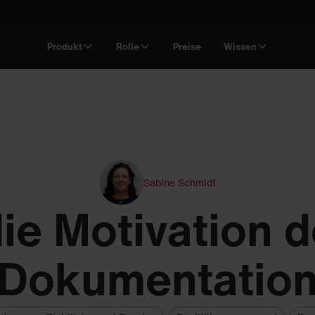
Produkt
Rolle
Preise
Wissen
Sabine Schmidt
die Motivation 
Dokumentatio