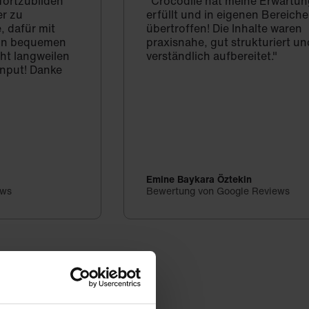
 fortzubilden
"Crocodile hat meine Erwartun
er zu
erfüllt und in eigenen Bereich
, dafür mit
übertroffen! Die Inhalte waren
d in bequemen
praxisnahe, gut strukturiert un
cht langweilen
verständlich aufbereitet."
Input! Danke
Emine Baykara Öztekin
ews
Bewertung von Google Reviews