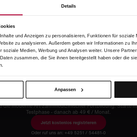
Details
Cookies
nhalte und Anzeigen zu personalisieren, Funktionen für soziale
Website zu analysieren. Außerdem geben wir Informationen zu I
r soziale Medien, Werbung und Analysen weiter. Unsere Partner
 Daten zusammen, die Sie ihnen bereitgestellt haben oder die s
n.
 kostenlos registrier
testen
Anpassen
e die moderne Art zahnmedizinischer Fortbildung. Starte m
Testphase - danach ab 49 € / Monat.
Jetzt kostenlos registrieren
Oder ruf uns an: +49 5251 / 54481-0