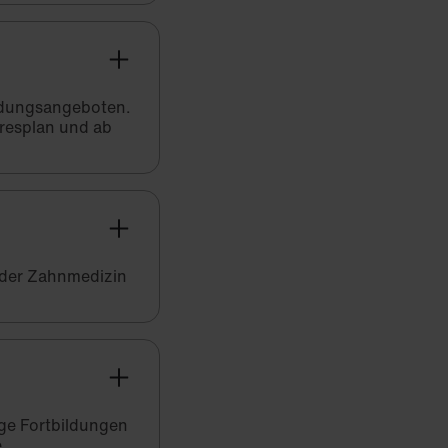
bildungsangeboten.
hresplan und ab
 der Zahnmedizin
ige Fortbildungen
e