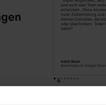
"Super Möglichkeit, sich
und auch sein Team weit
entwickeln. Ohne Anreise
ngen
freier Zeiteinteilung un
kleinen Einheiten, die ni
oder überfordern. Toller 
dafür!"
Katrin Bauer
Bewertung von Google Revi