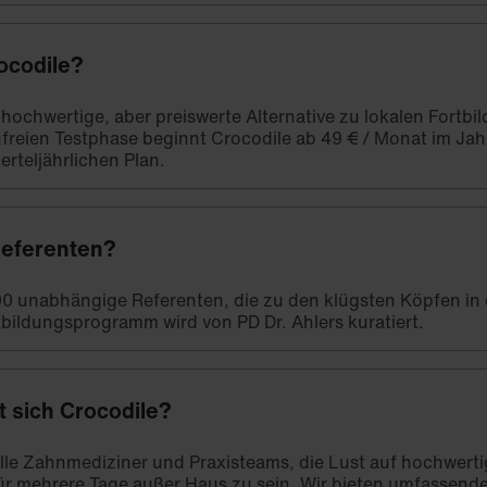
ocodile?
e hochwertige, aber preiswerte Alternative zu lokalen Fort
freien Testphase beginnt Crocodile ab 49 € / Monat im Ja
erteljährlichen Plan.
Referenten?
00 unabhängige Referenten, die zu den klügsten Köpfen in
bildungsprogramm wird von PD Dr. Ahlers kuratiert.
t sich Crocodile?
 alle Zahnmediziner und Praxisteams, die Lust auf hochwert
ür mehrere Tage außer Haus zu sein. Wir bieten umfassend