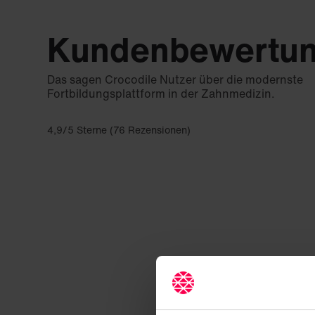
Kundenbewertu
Das sagen Crocodile Nutzer über die modernste
Fortbildungsplattform in der Zahnmedizin.
4,9/5 Sterne (76 Rezensionen)