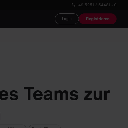
+49 5251 / 54481 - 0
Registrieren
Login
des Teams zur
n