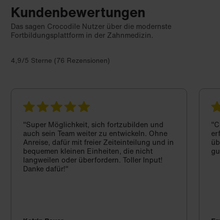
Kundenbewertungen
Das sagen Crocodile Nutzer über die modernste
Fortbildungsplattform in der Zahnmedizin.
4,9/5 Sterne (76 Rezensionen)
"Super Möglichkeit, sich fortzubilden und
"C
auch sein Team weiter zu entwickeln. Ohne
er
Anreise, dafür mit freier Zeiteinteilung und in
üb
bequemen kleinen Einheiten, die nicht
gu
langweilen oder überfordern. Toller Input!
Danke dafür!"