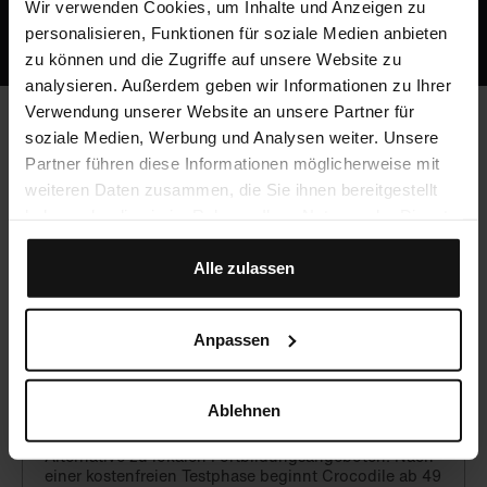
Oder ruf uns an: +49 5251 / 54481-0
Wir verwenden Cookies, um Inhalte und Anzeigen zu
personalisieren, Funktionen für soziale Medien anbieten
zu können und die Zugriffe auf unsere Website zu
analysieren. Außerdem geben wir Informationen zu Ihrer
Verwendung unserer Website an unsere Partner für
soziale Medien, Werbung und Analysen weiter. Unsere
Häufig gestellte Fragen
Partner führen diese Informationen möglicherweise mit
weiteren Daten zusammen, die Sie ihnen bereitgestellt
haben oder die sie im Rahmen Ihrer Nutzung der Dienste
gesammelt haben.
Werden CME-Punkte vergeben?
Alle zulassen
Ja, du kannst mit Crocodile unbegrenzt CME-Punkte
sammeln!
Anpassen
Was kostet Crocodile?
Ablehnen
Crocodile ist eine hochwertige, aber preiswerte
Alternative zu lokalen Fortbildungsangeboten. Nach
einer kostenfreien Testphase beginnt Crocodile ab 49