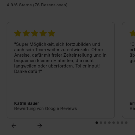
4,9/5 Sterne (76 Rezensionen)
"Super Möglichkeit, sich fortzubilden und
"C
auch sein Team weiter zu entwickeln. Ohne
er
Anreise, dafür mit freier Zeiteinteilung und in
üb
bequemen kleinen Einheiten, die nicht
gu
langweilen oder überfordern. Toller Input!
Danke dafür!"
Katrin Bauer
Em
Bewertung von Google Reviews
Be