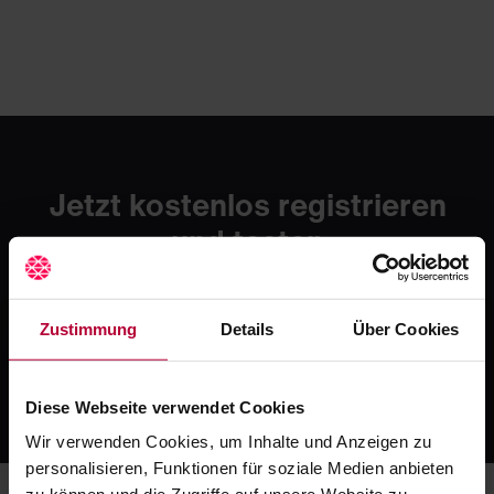
Jetzt kostenlos registrieren
und testen
Erlebe mit Crocodile die moderne Art zahnmedizinischer
Fortbildung. Starte mit einer kostenlosen Testphase -
danach ab 49 € / Monat.
Zustimmung
Details
Über Cookies
Jetzt kostenlos registrieren
Oder ruf uns an: +49 5251 / 54481-0
Diese Webseite verwendet Cookies
Wir verwenden Cookies, um Inhalte und Anzeigen zu
personalisieren, Funktionen für soziale Medien anbieten