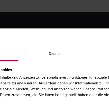
 kostenlos registrier
Details
testen
Cookies
e die moderne Art zahnmedizinischer Fortbildung. Starte m
Testphase - danach ab 49 € / Monat.
nhalte und Anzeigen zu personalisieren, Funktionen für soziale
Website zu analysieren. Außerdem geben wir Informationen zu I
Jetzt kostenlos registrieren
r soziale Medien, Werbung und Analysen weiter. Unsere Partner
Oder ruf uns an: +49 5251 / 54481-0
 Daten zusammen, die Sie ihnen bereitgestellt haben oder die s
n.