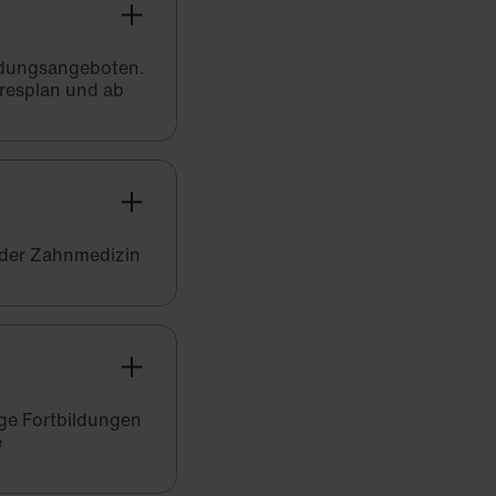
bildungsangeboten.
hresplan und ab
 der Zahnmedizin
ige Fortbildungen
e