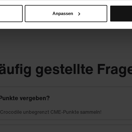
Anpassen
äufig gestellte Frag
Punkte vergeben?
t Crocodile unbegrenzt CME-Punkte sammeln!