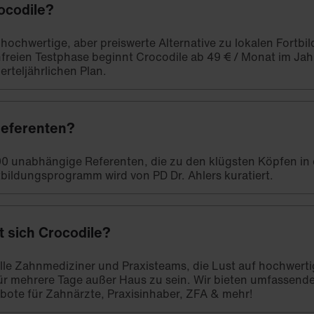
ocodile?
e hochwertige, aber preiswerte Alternative zu lokalen Fort
freien Testphase beginnt Crocodile ab 49 € / Monat im Ja
erteljährlichen Plan.
Referenten?
00 unabhängige Referenten, die zu den klügsten Köpfen in
bildungsprogramm wird von PD Dr. Ahlers kuratiert.
t sich Crocodile?
 alle Zahnmediziner und Praxisteams, die Lust auf hochwert
ür mehrere Tage außer Haus zu sein. Wir bieten umfassend
bote für Zahnärzte, Praxisinhaber, ZFA & mehr!