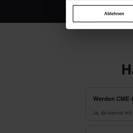
Ablehnen
H
Werden CME-
Ja, du kannst mi