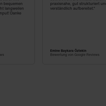
d in bequemen
praxisnahe, gut strukturiert un
cht langweilen
verständlich aufbereitet."
Input! Danke
Emine Baykara Öztekin
ews
Bewertung von Google Reviews