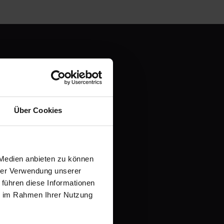
en und
Über Cookies
it einer kostenlosen
 Medien anbieten zu können
hrer Verwendung unserer
 führen diese Informationen
ie im Rahmen Ihrer Nutzung