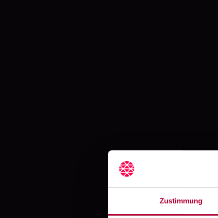
M
Qu
...f
Zustimmung