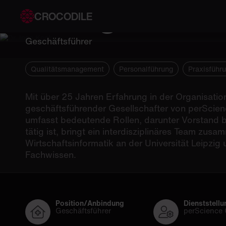
Dr. Ingo Kock
CROCODILE
Geschäftsführer
Qualitätsmanagement
Personalführung
Praxisführ
Mit über 25 Jahren Erfahrung in der Organisatio
geschäftsführender Gesellschafter von perScienc
umfasst bedeutende Rollen, darunter Vorstand be
tätig ist, bringt ein interdisziplinäres Team zus
Wirtschaftsinformatik an der Universität Leipzig
Fachwissen.
Position/Anbindung
Dienststellu
Geschäftsführer
perScience