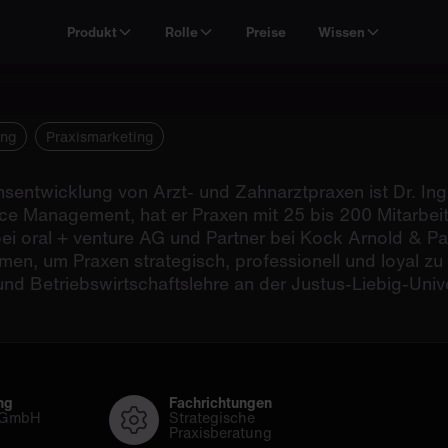
Produkt
Rolle
Preise
Wissen
ung
Praxismarketing
nsentwicklung von Arzt- und Zahnarztpraxen ist Dr. Ing
e Management, hat er Praxen mit 25 bis 200 Mitarbeite
i oral + venture AG und Partner bei Kock Arnold & Part
ammen, um Praxen strategisch, professionell und loyal z
 und Betriebswirtschaftslehre an der Justus-Liebig-Uni
ng
Fachrichtungen
 GmbH
Strategische
Praxisberatung