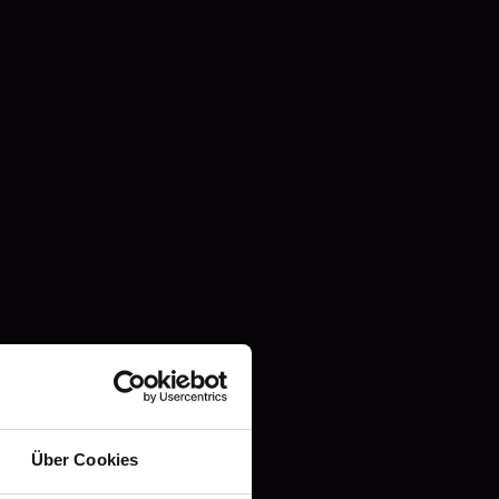
..
ent
g
g
hier!
Über Cookies