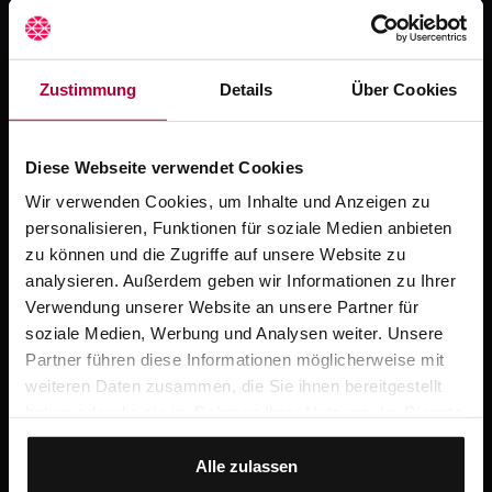
Zustimmung
Details
Über Cookies
Diese Webseite verwendet Cookies
Wir verwenden Cookies, um Inhalte und Anzeigen zu
personalisieren, Funktionen für soziale Medien anbieten
zu können und die Zugriffe auf unsere Website zu
analysieren. Außerdem geben wir Informationen zu Ihrer
Serviceorientierte Telefonie
Verwendung unserer Website an unsere Partner für
soziale Medien, Werbung und Analysen weiter. Unsere
Zum Kurs →
Partner führen diese Informationen möglicherweise mit
weiteren Daten zusammen, die Sie ihnen bereitgestellt
Claudia Gödel
haben oder die sie im Rahmen Ihrer Nutzung der Dienste
gesammelt haben.
Alle zulassen