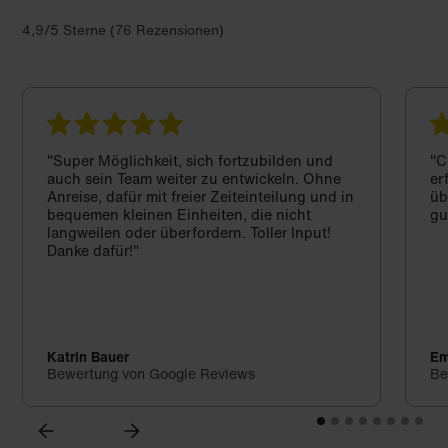
4,9/5 Sterne (76 Rezensionen)
"Super Möglichkeit, sich fortzubilden und
"C
auch sein Team weiter zu entwickeln. Ohne
er
Anreise, dafür mit freier Zeiteinteilung und in
üb
bequemen kleinen Einheiten, die nicht
gu
langweilen oder überfordern. Toller Input!
Danke dafür!"
Katrin Bauer
Em
Bewertung von Google Reviews
Be