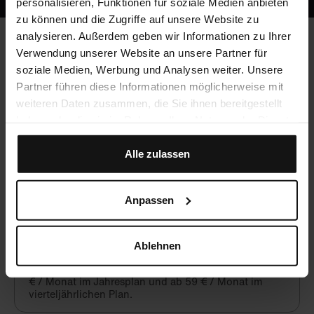
personalisieren, Funktionen für soziale Medien anbieten
zu können und die Zugriffe auf unsere Website zu
analysieren. Außerdem geben wir Informationen zu Ihrer
Verwendung unserer Website an unsere Partner für
Häufig gestellte Fragen
soziale Medien, Werbung und Analysen weiter. Unsere
Partner führen diese Informationen möglicherweise mit
weiteren Daten zusammen, die Sie ihnen bereitgestellt
haben oder die sie im Rahmen Ihrer Nutzung der Dienste
Werden CME-Punkte vergeben?
gesammelt haben.
Ja, du kannst mit Crocodile unbegrenzt CME-Punkte
Alle zulassen
sammeln!
Anpassen
Was kostet Crocodile?
Crocodile ist eine hochwertige, aber preiswerte
Ablehnen
Alternative zu lokalen Fortbildungsangeboten. Nach
einer kostenfreien Testphase beginnt Crocodile ab 49
€ / Monat im Jahresplan und ab 59 € / Monat im
vierteljährlichen Plan.