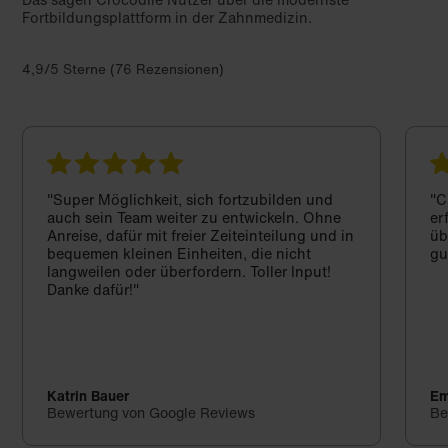
Fortbildungsplattform in der Zahnmedizin.
4,9/5 Sterne (76 Rezensionen)
"Super Möglichkeit, sich fortzubilden und
"C
auch sein Team weiter zu entwickeln. Ohne
er
Anreise, dafür mit freier Zeiteinteilung und in
üb
bequemen kleinen Einheiten, die nicht
gu
langweilen oder überfordern. Toller Input!
Danke dafür!"
Katrin Bauer
Em
Bewertung von Google Reviews
Be