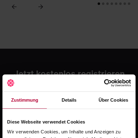
Jetzt kostenlos registrieren
und testen
Erlebe mit Crocodile die moderne Art zahnmedizinischer
Fortbildung. Starte mit einer kostenlosen Testphase -
Zustimmung
Details
Über Cookies
danach ab 49 € / Monat.
Jetzt kostenlos registrieren
Diese Webseite verwendet Cookies
Oder ruf uns an: +49 5251 / 54481-0
Wir verwenden Cookies, um Inhalte und Anzeigen zu