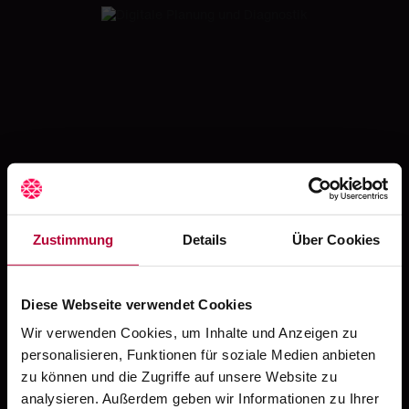
Hier finden Sie die passende Fortbildung
Mehr zum Thema...
Bildgebung
Zustimmung
Details
Über Cookies
Dentales
Volumentomogramm
Diese Webseite verwendet Cookies
Implantologie
Wir verwenden Cookies, um Inhalte und Anzeigen zu
Schlafmedizin
personalisieren, Funktionen für soziale Medien anbieten
Schnarchen (Ronchopathie)
zu können und die Zugriffe auf unsere Website zu
Schlafapnoe
analysieren. Außerdem geben wir Informationen zu Ihrer