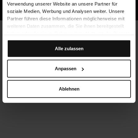
Verwendung unserer Website an unsere Partner für
...finden Sie so nur hier!
soziale Medien, Werbung und Analysen weiter. Unsere
Partner führen diese Informationen möglicherweise mit
weiteren Daten zusammen, die Sie ihnen bereitgestellt
haben oder die sie im Rahmen Ihrer Nutzung der Dienste
gesammelt haben.
Alle zulassen
Anpassen
Ablehnen