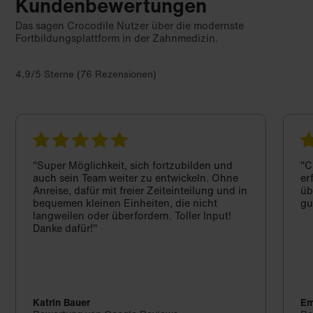
Kundenbewertungen
Das sagen Crocodile Nutzer über die modernste
Fortbildungsplattform in der Zahnmedizin.
4,9/5 Sterne (76 Rezensionen)
"Super Möglichkeit, sich fortzubilden und
"C
auch sein Team weiter zu entwickeln. Ohne
er
Anreise, dafür mit freier Zeiteinteilung und in
üb
bequemen kleinen Einheiten, die nicht
gu
langweilen oder überfordern. Toller Input!
Danke dafür!"
Katrin Bauer
Em