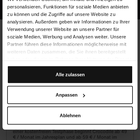
personalisieren, Funktionen für soziale Medien anbieten
zu können und die Zugriffe auf unsere Website zu
analysieren. Außerdem geben wir Informationen zu Ihrer
Verwendung unserer Website an unsere Partner für
soziale Medien, Werbung und Analysen weiter. Unsere
Häufig gestellte Fragen
Partner führen diese Informationen möglicherweise mit
weiteren Daten zusammen, die Sie ihnen bereitgestellt
haben oder die sie im Rahmen Ihrer Nutzung der Dienste
Werden CME-Punkte vergeben?
gesammelt haben.
Alle zulassen
Ja, du kannst mit Crocodile unbegrenzt CME-Punkte
sammeln!
Anpassen
Was kostet Crocodile?
Ablehnen
Crocodile ist eine hochwertige, aber preiswerte
Alternative zu lokalen Fortbildungsangeboten. Nach
einer kostenfreien Testphase beginnt Crocodile ab 49
€ / Monat im Jahresplan und ab 59 € / Monat im