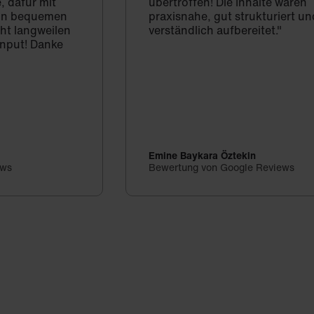
, dafür mit
übertroffen! Die Inhalte waren
d in bequemen
praxisnahe, gut strukturiert un
cht langweilen
verständlich aufbereitet."
Input! Danke
Emine Baykara Öztekin
ews
Bewertung von Google Reviews